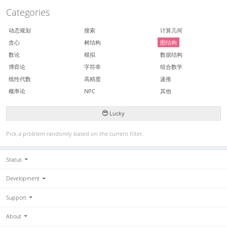
Categories
动态规划
搜索
计算几何
贪心
树结构
图结构
数论
模拟
数据结构
博弈论
字符串
组合数学
线性代数
高精度
递推
概率论
NPC
其他
Lucky
Pick a problem randomly based on the current filter.
Status
Development
Support
About